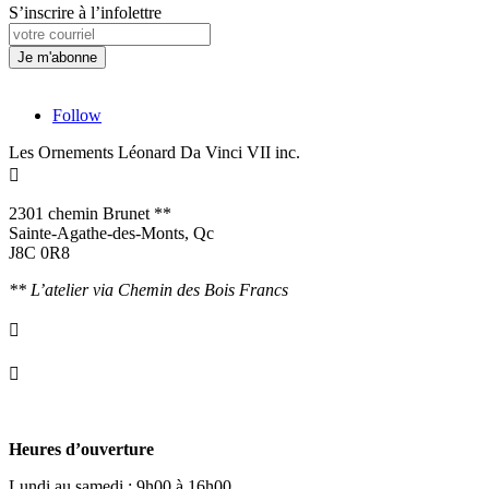
S’inscrire à l’infolettre
Follow
Les Ornements Léonard Da Vinci VII inc.

2301 chemin Brunet **
Sainte-Agathe-des-Monts, Qc
J8C 0R8
** L’atelier via Chemin des Bois Francs

info@ornementsleonarddavinci.ca

819.321.7459
Heures d’ouverture
Lundi au samedi : 9h00 à 16h00