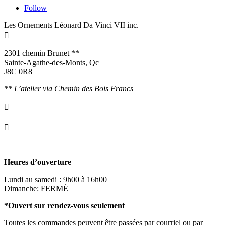
Follow
Les Ornements Léonard Da Vinci VII inc.

2301 chemin Brunet **
Sainte-Agathe-des-Monts, Qc
J8C 0R8
** L’atelier via Chemin des Bois Francs

info@ornementsleonarddavinci.ca

819.321.7459
Heures d’ouverture
Lundi au samedi : 9h00 à 16h00
Dimanche: FERMÉ
*Ouvert sur rendez-vous seulement
Toutes les commandes peuvent être passées par courriel ou par