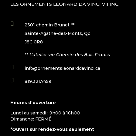
LES ORNEMENTS LÉONARD DA VINCI VII INC.

2301 chemin Brunet **
Sainte-Agathe-des-Monts, Qc
J8C 0R8
** L’atelier via Chemin des Bois Francs

info@ornementsleonarddavinci.ca

819.321.7459
Heures d’ouverture
Lundi au samedi : 9h00 à 16h00
Dimanche: FERMÉ
*Ouvert sur rendez-vous seulement