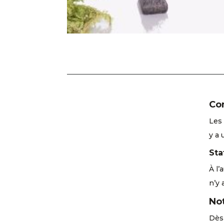
Con
Les 
y a 
Sta
À l’
n’y 
No
Dès 