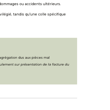
 dommages ou accidents ultérieurs.
vilégié, tandis qu’une colle spécifique
ésagrégation dus aux pièces mal
eulement sur présentation de la facture du