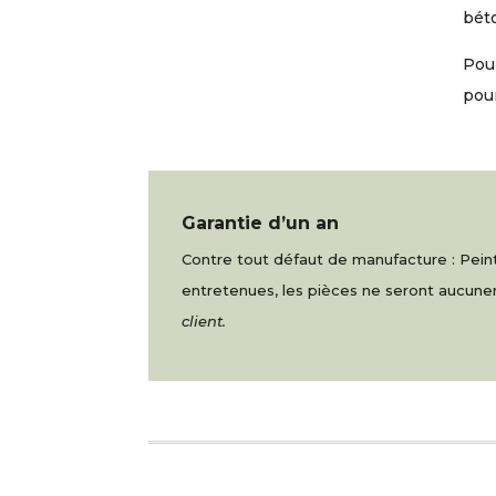
béto
Pour
pou
Garantie d’un an
Contre tout défaut de manufacture : Peintu
entretenues, les pièces ne seront aucu
client.