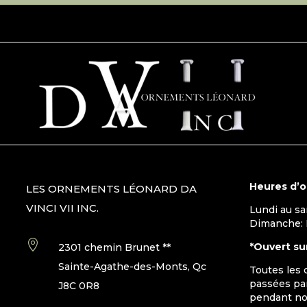
Heures d’
LES ORNEMENTS LÉONARD DA
VINCI VII INC.
Lundi au s
Dimanche:

*Ouvert su
2301 chemin Brunet **
Sainte-Agathe-des-Monts, Qc
Toutes les
passées par
J8C 0R8
pendant no