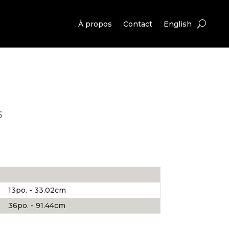
À propos
Contact
English
5
13po. - 33.02cm
36po. - 91.44cm