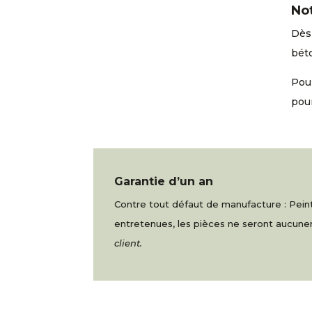
No
Dès 
béto
Pour
pou
Garantie d’un an
Contre tout défaut de manufacture : Peintu
entretenues, les pièces ne seront aucu
client.