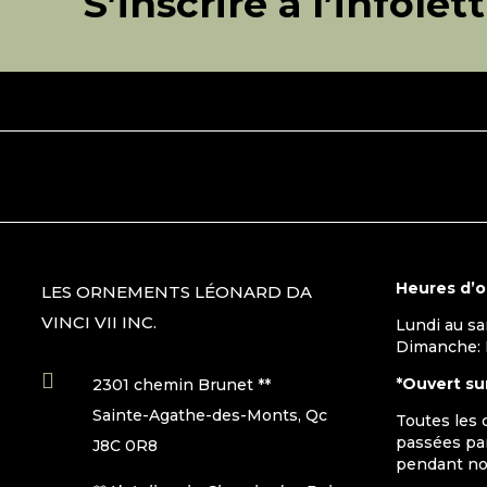
S’inscrire à l’infolet
Heures d’
LES ORNEMENTS LÉONARD DA
VINCI VII INC.
Lundi au s
Dimanche:

*Ouvert su
2301 chemin Brunet **
Sainte-Agathe-des-Monts, Qc
Toutes les
passées par
J8C 0R8
pendant no