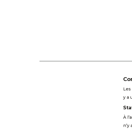
Con
Les 
y a 
Sta
À l’
n’y 