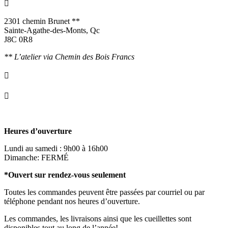

2301 chemin Brunet **
Sainte-Agathe-des-Monts, Qc
J8C 0R8
** L’atelier via Chemin des Bois Francs

info@ornementsleonarddavinci.ca

819.321.7459
Heures d’ouverture
Lundi au samedi : 9h00 à 16h00
Dimanche: FERMÉ
*Ouvert sur rendez-vous seulement
Toutes les commandes peuvent être passées par courriel ou par
téléphone pendant nos heures d’ouverture.
Les commandes, les livraisons ainsi que les cueillettes sont
disponibles tout au long de l’année!