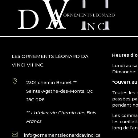
Heures d’
LES ORNEMENTS LÉONARD DA
VINCI VII INC.
Lundi au s
Dimanche:

*Ouvert su
2301 chemin Brunet **
Sainte-Agathe-des-Monts, Qc
Toutes les
passées par
J8C 0R8
pendant no
** L’atelier via Chemin des Bois
Les command
Francs
les cueille
long de l’a

info@ornementsleonarddavinci.ca