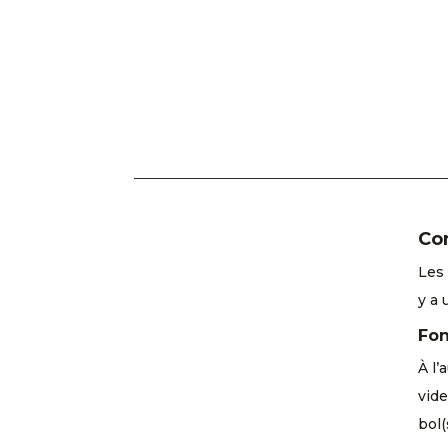
Con
Les 
y a 
Fon
À l’
vide
bol(