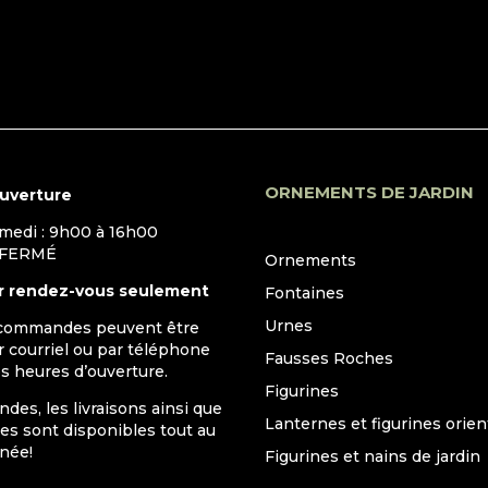
ORNEMENTS DE JARDIN
ouverture
amedi : 9h00 à 16h00
 FERMÉ
Ornements
r rendez-vous seulement
Fontaines
Urnes
 commandes peuvent être
 courriel ou par téléphone
Fausses Roches
s heures d’ouverture.
Figurines
es, les livraisons ainsi que
Lanternes et figurines orien
ttes sont disponibles tout au
nnée!
Figurines et nains de jardin