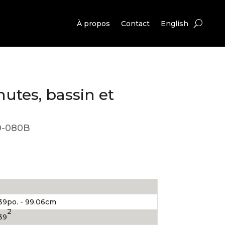
À propos
Contact
English
hutes, bassin et
0-080B
39po. - 99.06cm
2
39