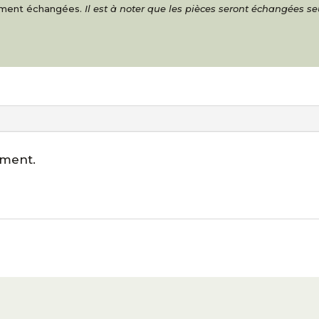
nement échangées.
Il est à noter que les pièces seront échangées s
ément.