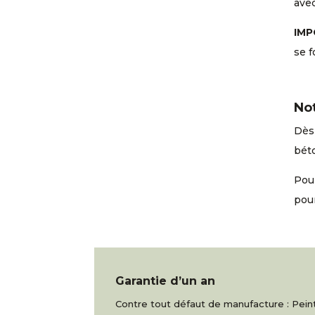
ave
IMP
se f
No
Dès 
béto
Pour
pou
Garantie d’un an
Contre tout défaut de manufacture : Peintu