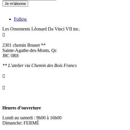
Follow
Les Ornements Léonard Da Vinci VII inc.

2301 chemin Brunet **
Sainte-Agathe-des-Monts, Qc
J8C 0R8
** L’atelier via Chemin des Bois Francs

info@ornementsleonarddavinci.ca

819.321.7459
Heures d’ouverture
Lundi au samedi : 9h00 à 16h00
Dimanche: FERMÉ