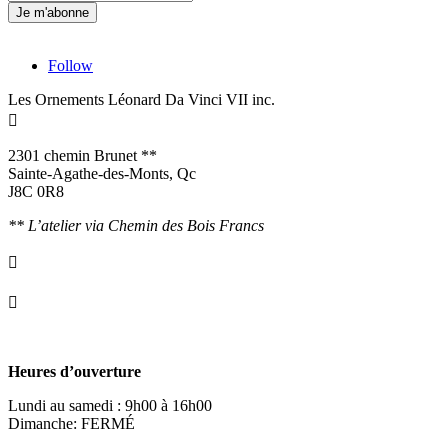
Follow
Les Ornements Léonard Da Vinci VII inc.

2301 chemin Brunet **
Sainte-Agathe-des-Monts, Qc
J8C 0R8
** L’atelier via Chemin des Bois Francs

info@ornementsleonarddavinci.ca

819.321.7459
Heures d’ouverture
Lundi au samedi : 9h00 à 16h00
Dimanche: FERMÉ