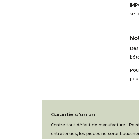
IMP
se f
No
Dès 
béto
Pour
pou
Garantie d’un an
Contre tout défaut de manufacture : Peintu
entretenues, les pièces ne seront aucu