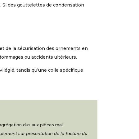
r. Si des gouttelettes de condensation
en et de la sécurisation des ornements en
 dommages ou accidents ultérieurs.
vilégié, tandis qu’une colle spécifique
ésagrégation dus aux pièces mal
eulement sur présentation de la facture du