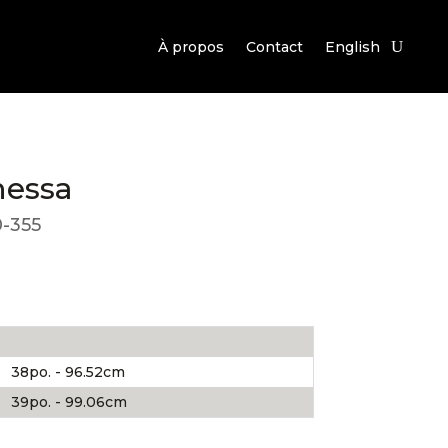
À propos
Contact
English
nessa
-355
38po. - 96.52cm
39po. - 99.06cm