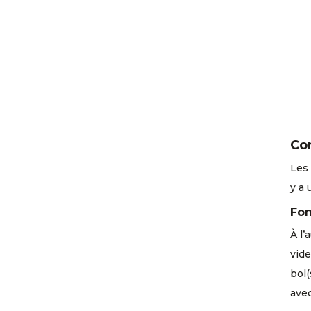
Con
Les 
y a 
Fon
À l’
vide
bol(
ave