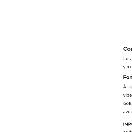
Con
Les 
y a 
Fon
À l’
vide
bol(
ave
IMP