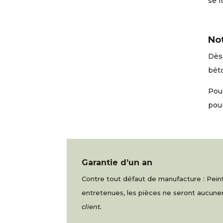
se f
No
Dès 
béto
Pour
pou
Garantie d’un an
Contre tout défaut de manufacture : Peintu
entretenues, les pièces ne seront aucu
client.