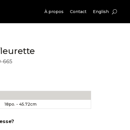
À propos
Contact
English
leurette
-665
18po. - 45.72cm
resse?