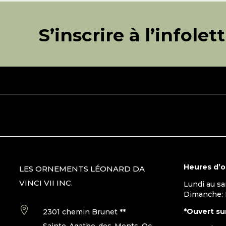
S’inscrire à l’infolet
Heures d’
LES ORNEMENTS LÉONARD DA
VINCI VII INC.
Lundi au s
Dimanche:

*Ouvert su
2301 chemin Brunet **
Sainte-Agathe-des-Monts, Qc