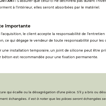
ORTANT:
S’assurer que celui-ci ne déchirera pas durant l’hive
orment à l’intérieur, elles seront absorbées par le matériel.
te importante
l’acquisition, le client accepte la responsabilité de l’entreti
n, ce qui dégage le vendeur de toute responsabilité pour les
 une installation temporaire, un joint de silicone peut être pri
r béton est recommandée pour une fixation permanente.
re qui écaille ou la désagrégation d’une pièce. S’il y a bris ou d
nement échangées.
Il est à noter que les pièces seront échangées s