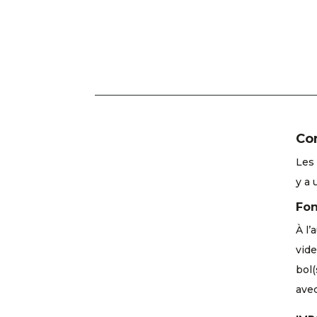
Con
Les 
y a 
Fon
À l’
vide
bol(
ave