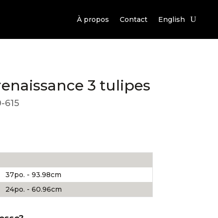
À propos
Contact
English
renaissance 3 tulipes
-615
37po. - 93.98cm
24po. - 60.96cm