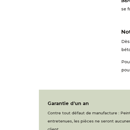
IMP
se f
No
Dès 
béto
Pour
pou
Garantie d’un an
Contre tout défaut de manufacture : Peintu
entretenues, les pièces ne seront aucu
client.