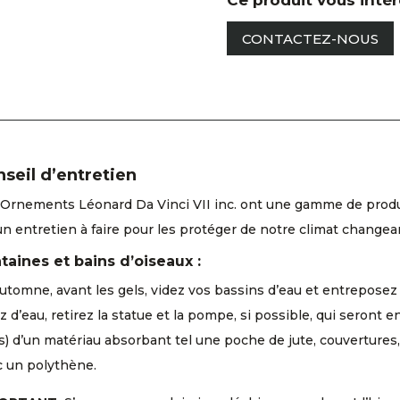
Ce produit vous inté
CONTACTEZ-NOUS
seil d’entretien
Ornements Léonard Da Vinci VII inc. ont une gamme de produits
un entretien à faire pour les protéger de notre climat changea
taines et bains d’oiseaux :
automne, avant les gels, videz vos bassins d’eau et entreposez 
z d’eau, retirez la statue et la pompe, si possible, qui seront 
s) d’un matériau absorbant tel une poche de jute, couvertures, 
c un polythène.