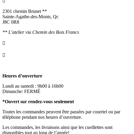

2301 chemin Brunet **
Sainte-Agathe-des-Monts, Qc
J8C 0R8
** L’atelier via Chemin des Bois Francs

info@ornementsleonarddavinci.ca

819.321.7459
Heures d’ouverture
Lundi au samedi : 9h00 à 16h00
Dimanche: FERMÉ
*Ouvert sur rendez-vous seulement
Toutes les commandes peuvent être passées par courriel ou par
téléphone pendant nos heures d’ouverture.
Les commandes, les livraisons ainsi que les cueillettes sont
disponibles tout au long de l’année!