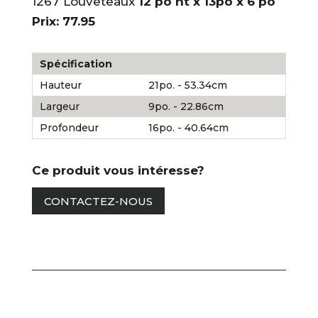
1267 Louveteaux
12 po ht x 13po x 6 po
Prix: 77.95
Spécification
Hauteur
21po. - 53.34cm
Largeur
9po. - 22.86cm
Profondeur
16po. - 40.64cm
Ce produit vous intéresse?
CONTACTEZ-NOUS