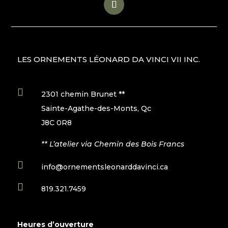
LES ORNEMENTS LÉONARD DA VINCI VII INC.

2301 chemin Brunet **
Sainte-Agathe-des-Monts, Qc
J8C 0R8
** L’atelier via Chemin des Bois Francs

info@ornementsleonarddavinci.ca

819.321.7459
Heures d’ouverture