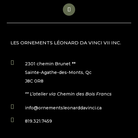
LES ORNEMENTS LÉONARD DA VINCI VII INC.

2301 chemin Brunet **
Sainte-Agathe-des-Monts, Qc
J8C 0R8
** L’atelier via Chemin des Bois Francs

info@ornementsleonarddavinci.ca

819.321.7459