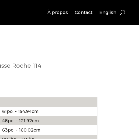
À propos
Contact
English
sse Roche 114
61po. - 154.94cm
48po. - 121.92cm
63po. - 160.02cm