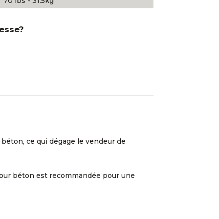
70 lbs - 31.5kg
resse?
en béton, ce qui dégage le vendeur de
que pour béton est recommandée pour une