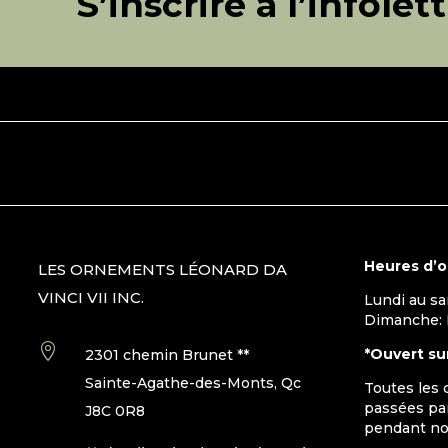
S’inscrire à l’infolet
Heures d’
LES ORNEMENTS LÉONARD DA
VINCI VII INC.
Lundi au s
Dimanche:

*Ouvert su
2301 chemin Brunet **
Sainte-Agathe-des-Monts, Qc
Toutes les
passées par
J8C 0R8
pendant no