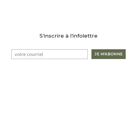
S’inscrire à l’infolettre
Les Ornements Léonard Da Vinci VII
inc.