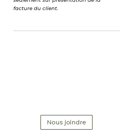
seulement sur présentation de la
facture du client.
En savoir plus?
Pour de plus amples informations,
veuillez nous contacter
Nous joindre