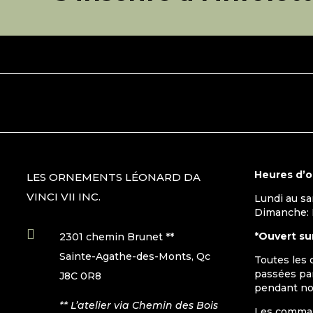
Heures d’
LES ORNEMENTS LÉONARD DA
VINCI VII INC.
Lundi au s
Dimanche:

*Ouvert su
2301 chemin Brunet **
Sainte-Agathe-des-Monts, Qc
Toutes les
passées par
J8C 0R8
pendant no
** L’atelier via Chemin des Bois
Les command