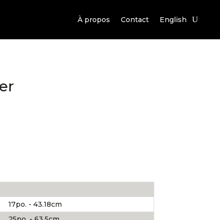
À propos
Contact
English
er
17po. - 43.18cm
25po. - 63.5cm