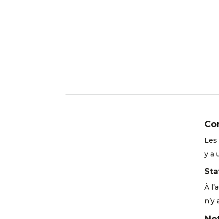
Con
Les 
y a 
Sta
À l’
n’y 
No