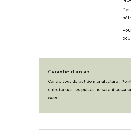
Dès 
béto
Pour
pou
Garantie d’un an
Contre tout défaut de manufacture : Peintu
entretenues, les pièces ne seront aucu
client.