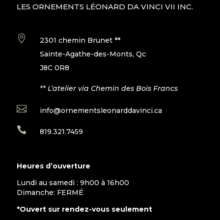
LES ORNEMENTS LÉONARD DA VINCI VII INC.

2301 chemin Brunet **
Sainte-Agathe-des-Monts, Qc
J8C 0R8
** L’atelier via Chemin des Bois Francs

info@ornementsleonarddavinci.ca

819.321.7459
Heures d’ouverture
Lundi au samedi : 9h00 à 16h00
Dimanche: FERMÉ
*Ouvert sur rendez-vous seulement