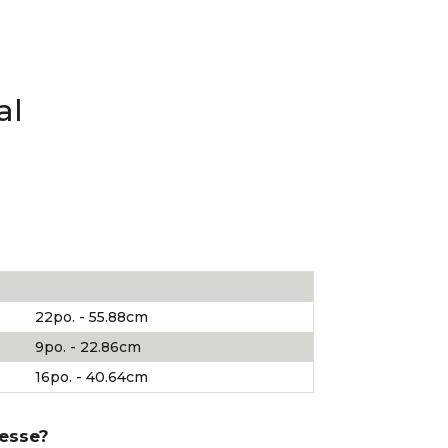
al
22po. - 55.88cm
9po. - 22.86cm
16po. - 40.64cm
resse?