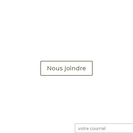
En savoir plus?
r de plus amples informations, veuillez nous conta
Nous joindre