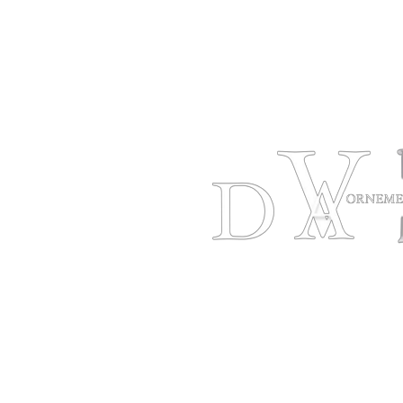
Les Ornements Léonard
Heu
Da Vinci VII inc.
Lund

2301 chemin Brunet **
16h
Sainte-Agathe-des-
Dim