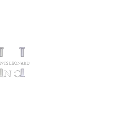
Ornements de jardi
res d’ouverture
i au samedi : 9h00 à
Ornements
00
Fontaines
anche: FERMÉ