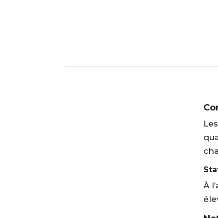
Con
Les
qua
cha
Sta
À l
éle