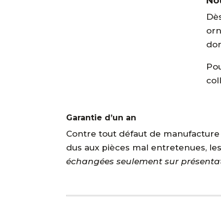
No
Dès
orn
dom
Pou
col
Garantie d’un an
Contre tout défaut de manufacture : 
dus aux pièces mal entretenues, l
échangées seulement sur présentati