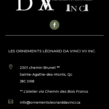
LES ORNEMENTS LÉONARD DA VINCI VII INC.

2301 chemin Brunet **
Sainte-Agathe-des-Monts, Qc
J8C 0R8
** L’atelier via Chemin des Bois Francs

info@ornementsleonarddavinci.ca